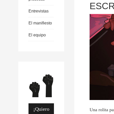
ESCR
Entrevistas
El manifiesto
El equipo
¡Quiero
Una rolita p