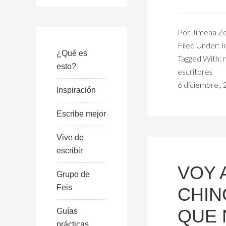
Por
Jimena Z
Filed Under:
I
¿Qué es
Tagged With:
esto?
escritores
6 diciembre ,
Inspiración
Escribe mejor
Vive de
escribir
VOY 
Grupo de
Feis
CHIN
QUE 
Guías
prácticas