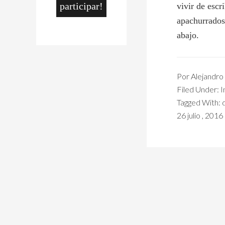
participar!
vivir de escr
apachurrados
abajo.
Por
Alejandro 
Filed Under:
I
Tagged With:
26 julio , 2016