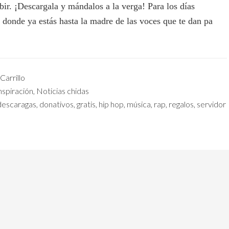
ibir. ¡Descargala y mándalos a la verga! Para los días
 donde ya estás hasta la madre de las voces que te dan pa
Carrillo
nspiración
,
Noticias chidas
descaragas
,
donativos
,
gratis
,
hip hop
,
música
,
rap
,
regalos
,
servidor