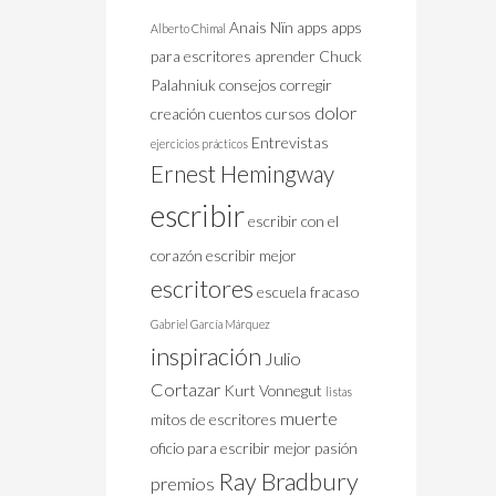
Anais Nïn
apps
apps
Alberto Chimal
para escritores
aprender
Chuck
Palahniuk
consejos
corregir
dolor
creación
cuentos
cursos
Entrevistas
ejercicios prácticos
Ernest Hemingway
escribir
escribir con el
corazón
escribir mejor
escritores
escuela
fracaso
Gabriel García Márquez
inspiración
Julio
Cortazar
Kurt Vonnegut
listas
muerte
mitos de escritores
oficio
para escribir mejor
pasión
Ray Bradbury
premios