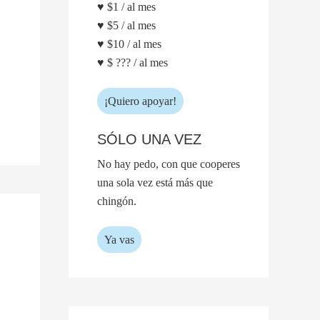
♥ $1 / al mes
♥ $5 / al mes
♥ $10 / al mes
♥ $ ??? / al mes
¡Quiero apoyar!
SÓLO UNA VEZ
No hay pedo, con que cooperes
una sola vez está más que
chingón.
Ya vas