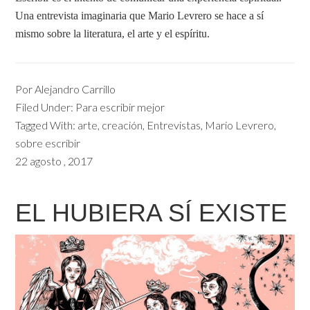
Una entrevista imaginaria que Mario Levrero se hace a sí
mismo sobre la literatura, el arte y el espíritu.
Por
Alejandro Carrillo
Filed Under:
Para escribir mejor
Tagged With:
arte
,
creación
,
Entrevistas
,
Mario Levrero
,
sobre escribir
22 agosto , 2017
EL HUBIERA SÍ EXISTE