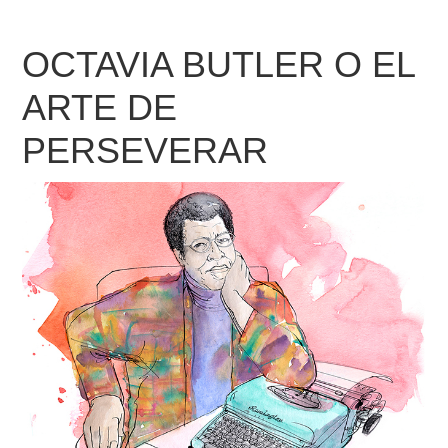
OCTAVIA BUTLER O EL
ARTE DE
PERSEVERAR