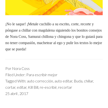
¡No le saque! ¡Metale cuchillo a su escrito, corte, recorte y
póngase a chillar con magdalena siguiendo los bonitos consejos
de Nora Coss, Samurai chillona y chingona y que lo guiará para
no tener compasión, machetear al ego y pulir los textos lo mejor
que se pueda!
Por
Nora Coss
Filed Under:
Para escribir mejor
Tagged With:
auto corrección
,
auto editar
,
Buda
,
chillar
,
cortar
,
editar
,
Kill Bill
,
re-escribir
,
recortar
25 abril , 2017