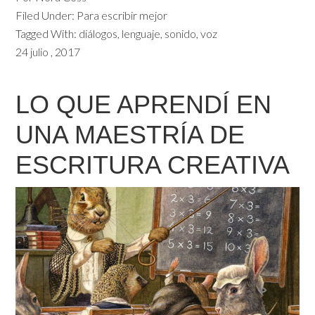
Filed Under:
Para escribir mejor
Tagged With:
diálogos
,
lenguaje
,
sonido
,
voz
24 julio , 2017
LO QUE APRENDÍ EN
UNA MAESTRÍA DE
ESCRITURA CREATIVA