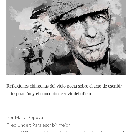
Reflexiones chingonas del viejo poeta sobre el acto de escribir,
la inspiración y el concepto de vivir del oficio.
Por
Maria Popova
Filed Under:
Para escribir mejor