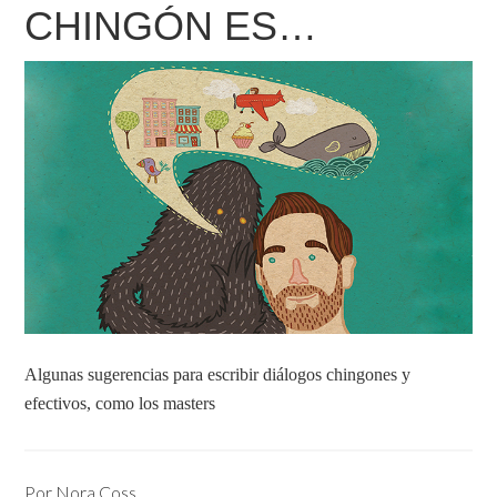
CHINGÓN ES…
Algunas sugerencias para escribir diálogos chingones y
efectivos, como los masters
Por
Nora Coss