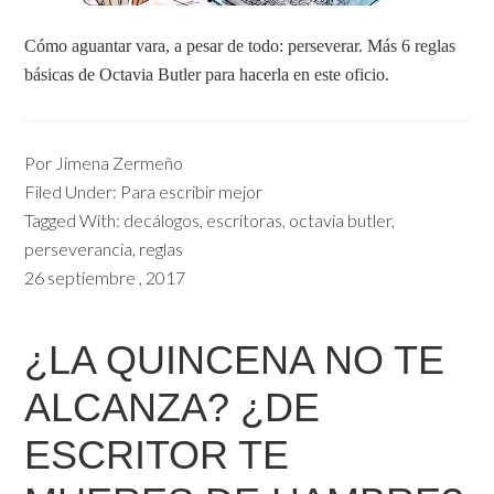
Cómo aguantar vara, a pesar de todo: perseverar. Más 6 reglas
básicas de Octavia Butler para hacerla en este oficio.
Por
Jimena Zermeño
Filed Under:
Para escribir mejor
Tagged With:
decálogos
,
escritoras
,
octavia butler
,
perseverancia
,
reglas
26 septiembre , 2017
¿LA QUINCENA NO TE
ALCANZA? ¿DE
ESCRITOR TE