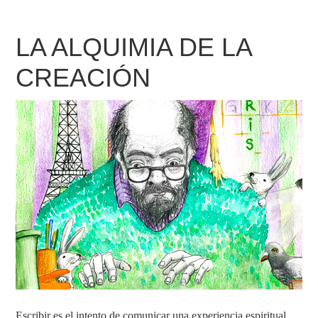
LA ALQUIMIA DE LA
CREACIÓN
Escribir es el intento de comunicar una experiencia espiritual.