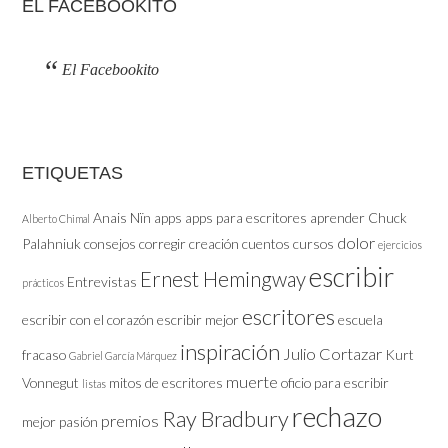
EL FACEBOOKITO
El Facebookito
ETIQUETAS
Anais Nïn
apps
apps para escritores
aprender
Chuck
Alberto Chimal
dolor
Palahniuk
consejos
corregir
creación
cuentos
cursos
ejercicios
escribir
Ernest Hemingway
Entrevistas
prácticos
escritores
escribir con el corazón
escribir mejor
escuela
inspiración
Julio Cortazar
fracaso
Kurt
Gabriel García Márquez
muerte
Vonnegut
mitos de escritores
oficio
para escribir
listas
rechazo
Ray Bradbury
premios
mejor
pasión