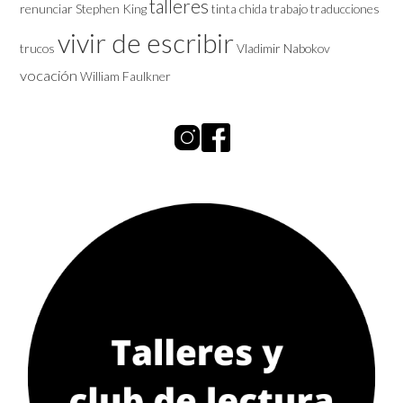
talleres
renunciar
Stephen King
tinta chida
trabajo
traducciones
vivir de escribir
trucos
Vladimir Nabokov
vocación
William Faulkner