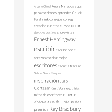
Anais Nïn
apps
apps
Alberto Chimal
para escritores
aprender
Chuck
Palahniuk
consejos
corregir
dolor
creación
cuentos
cursos
Entrevistas
ejercicios prácticos
Ernest Hemingway
escribir
escribir con el
corazón
escribir mejor
escritores
escuela
fracaso
Gabriel García Márquez
inspiración
Julio
Cortazar
Kurt Vonnegut
listas
muerte
mitos de escritores
oficio
para escribir mejor
pasión
Ray Bradbury
premios