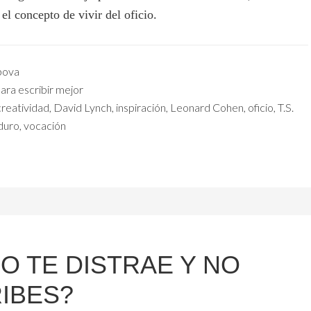
 el concepto de vivir del oficio.
pova
ara escribir mejor
creatividad
,
David Lynch
,
inspiración
,
Leonard Cohen
,
oficio
,
T.S.
duro
,
vocación
O TE DISTRAE Y NO
IBES?