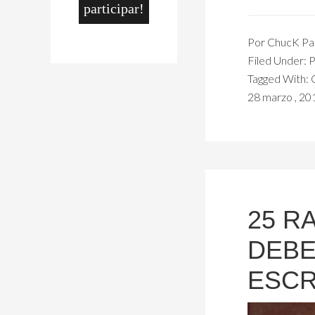
participar!
Por
ChucK Pal
Filed Under:
P
Tagged With:
28 marzo , 20
25 R
DEBE
ESCR