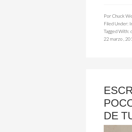
Por
Chuck We
Filed Under:
I
Tagged With:
22 marzo , 20
ESCR
POCO
DE T