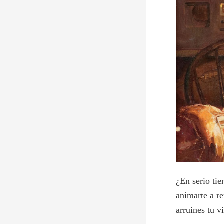
¿En serio tie
animarte a re
arruines tu v