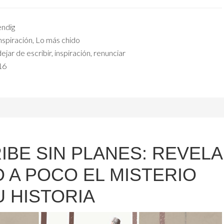
ndig
nspiración
,
Lo más chido
dejar de escribir
,
inspiración
,
renunciar
16
IBE SIN PLANES: REVELA
 A POCO EL MISTERIO
U HISTORIA