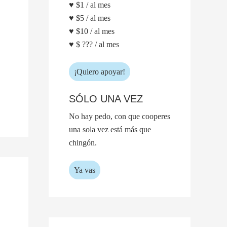
♥ $1 / al mes
♥ $5 / al mes
♥ $10 / al mes
♥ $ ??? / al mes
¡Quiero apoyar!
SÓLO UNA VEZ
No hay pedo, con que cooperes
una sola vez está más que
chingón.
Ya vas