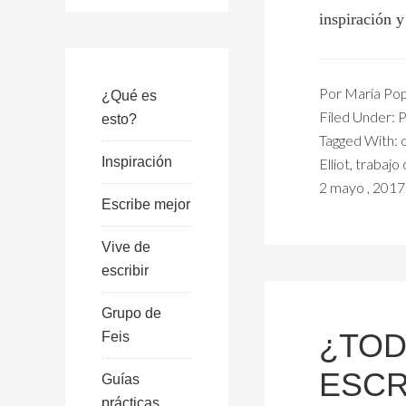
inspiración y
Por
Maria Po
¿Qué es
Filed Under:
P
esto?
Tagged With:
Inspiración
Elliot
,
trabajo 
2 mayo , 2017
Escribe mejor
Vive de
escribir
Grupo de
¿TOD
Feis
ESCR
Guías
prácticas