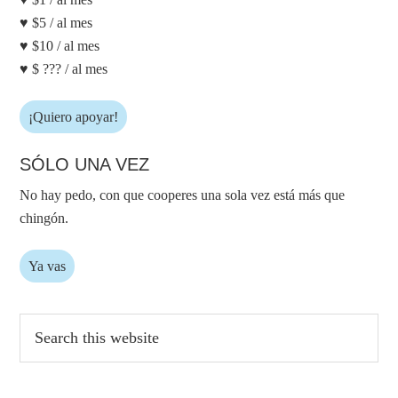
♥ $5 / al mes
♥ $10 / al mes
♥ $ ??? / al mes
¡Quiero apoyar!
SÓLO UNA VEZ
No hay pedo, con que cooperes una sola vez está más que
chingón.
Ya vas