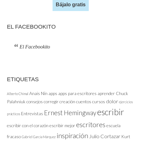
Bájalo gratis
EL FACEBOOKITO
El Facebookito
ETIQUETAS
Anais Nïn
apps
apps para escritores
aprender
Chuck
Alberto Chimal
dolor
Palahniuk
consejos
corregir
creación
cuentos
cursos
ejercicios
escribir
Ernest Hemingway
Entrevistas
prácticos
escritores
escribir con el corazón
escribir mejor
escuela
inspiración
Julio Cortazar
fracaso
Kurt
Gabriel García Márquez