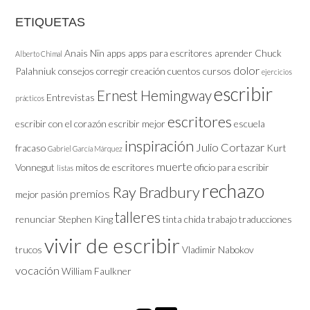
ETIQUETAS
Anais Nïn
apps
apps para escritores
aprender
Chuck
Alberto Chimal
dolor
Palahniuk
consejos
corregir
creación
cuentos
cursos
ejercicios
escribir
Ernest Hemingway
Entrevistas
prácticos
escritores
escribir con el corazón
escribir mejor
escuela
inspiración
Julio Cortazar
fracaso
Kurt
Gabriel García Márquez
muerte
Vonnegut
mitos de escritores
oficio
para escribir
listas
rechazo
Ray Bradbury
premios
mejor
pasión
talleres
renunciar
Stephen King
tinta chida
trabajo
traducciones
vivir de escribir
trucos
Vladimir Nabokov
vocación
William Faulkner