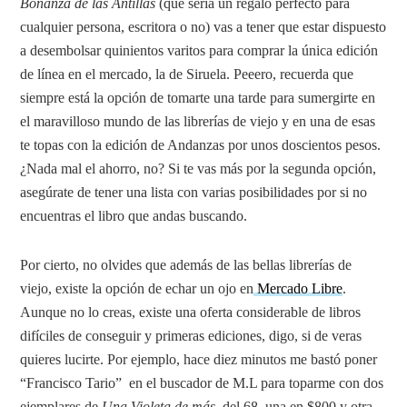
Bonanza de las Antillas
(que sería un regalo perfecto para
cualquier persona, escritora o no) vas a tener que estar dispuesto
a desembolsar quinientos varitos para comprar la única edición
de línea en el mercado, la de Siruela. Peeero, recuerda que
siempre está la opción de tomarte una tarde para sumergirte en
el maravilloso mundo de las librerías de viejo y en una de esas
te topas con la edición de Andanzas por unos doscientos pesos.
¿Nada mal el ahorro, no? Si te vas más por la segunda opción,
asegúrate de tener una lista con varias posibilidades por si no
encuentras el libro que andas buscando.
Por cierto, no olvides que además de las bellas librerías de
viejo, existe la opción de echar un ojo en
Mercado Libre
.
Aunque no lo creas, existe una oferta considerable de libros
difíciles de conseguir y primeras ediciones, digo, si de veras
quieres lucirte. Por ejemplo, hace diez minutos me bastó poner
“Francisco Tario” en el buscador de M.L para toparme con dos
ejemplares de
Una Violeta de más
, del 68, una en $800 y otra