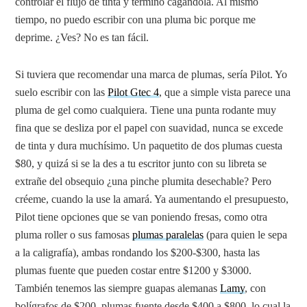
controlar el flujo de tinta y termino cagándola. Al mismo
tiempo, no puedo escribir con una pluma bic porque me
deprime. ¿Ves? No es tan fácil.
Si tuviera que recomendar una marca de plumas, sería Pilot. Yo
suelo escribir con las
Pilot Gtec 4
, que a simple vista parece una
pluma de gel como cualquiera. Tiene una punta rodante muy
fina que se desliza por el papel con suavidad, nunca se excede
de tinta y dura muchísimo. Un paquetito de dos plumas cuesta
$80, y quizá si se la des a tu escritor junto con su libreta se
extrañe del obsequio ¿una pinche plumita desechable? Pero
créeme, cuando la use la amará. Ya aumentando el presupuesto,
Pilot tiene opciones que se van poniendo fresas, como otra
pluma roller o sus famosas
plumas paralelas
(para quien le sepa
a la caligrafía), ambas rondando los $200-$300, hasta las
plumas fuente que pueden costar entre $1200 y $3000.
También tenemos las siempre guapas alemanas
Lamy
, con
bolígrafos de $200, plumas fuente desde $400 a $800, lo cual la