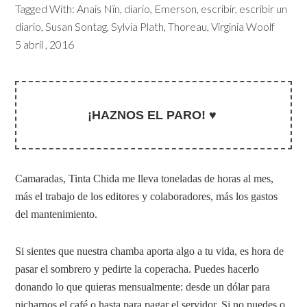
Tagged With:
Anais Nïn
,
diario
,
Emerson
,
escribir
,
escribir un
diario
,
Susan Sontag
,
Sylvia Plath
,
Thoreau
,
Virginia Woolf
5 abril , 2016
¡HAZNOS EL PARO! ♥
Camaradas, Tinta Chida me lleva toneladas de horas al mes,
más el trabajo de los editores y colaboradores, más los gastos
del mantenimiento.
Si sientes que nuestra chamba aporta algo a tu vida, es hora de
pasar el sombrero y pedirte la coperacha. Puedes hacerlo
donando lo que quieras mensualmente: desde un dólar para
picharnos el café o hasta para pagar el servidor. Si no puedes o