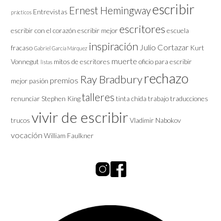
escribir
Ernest Hemingway
Entrevistas
prácticos
escritores
escribir con el corazón
escribir mejor
escuela
inspiración
Julio Cortazar
fracaso
Kurt
Gabriel García Márquez
muerte
Vonnegut
mitos de escritores
oficio
para escribir
listas
rechazo
Ray Bradbury
premios
mejor
pasión
talleres
renunciar
Stephen King
tinta chida
trabajo
traducciones
vivir de escribir
trucos
Vladimir Nabokov
vocación
William Faulkner