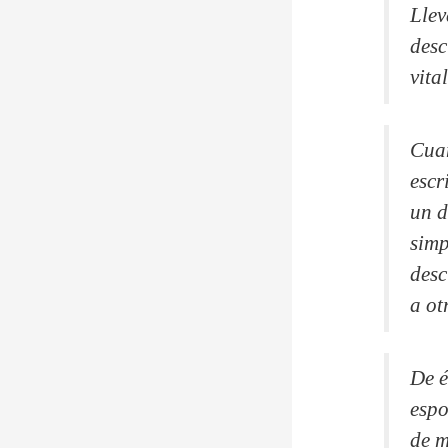
Llev
desc
vita
Cuan
escr
un d
simp
desc
a ot
De é
espo
de m