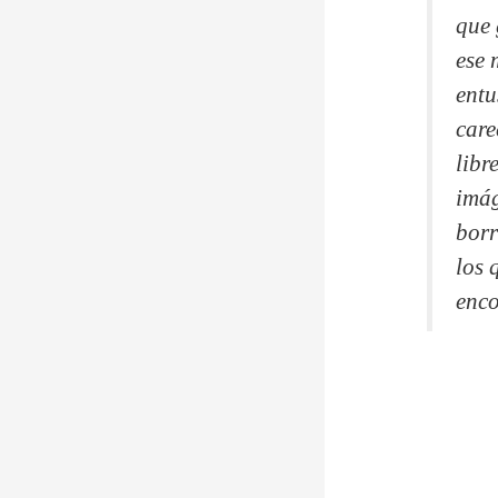
que 
ese 
entu
care
libr
imág
borr
los 
enco