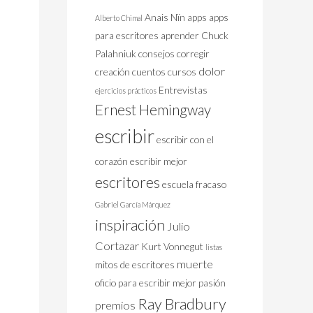
Anais Nïn
apps
apps
Alberto Chimal
para escritores
aprender
Chuck
Palahniuk
consejos
corregir
dolor
creación
cuentos
cursos
Entrevistas
ejercicios prácticos
Ernest Hemingway
escribir
escribir con el
corazón
escribir mejor
escritores
escuela
fracaso
Gabriel García Márquez
inspiración
Julio
Cortazar
Kurt Vonnegut
listas
muerte
mitos de escritores
oficio
para escribir mejor
pasión
Ray Bradbury
premios