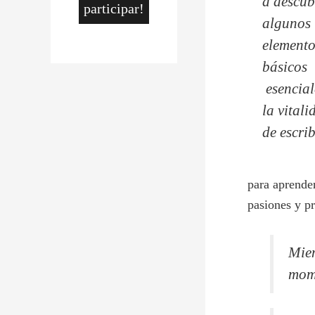
a descub
participar!
algunos
elemento
básicos
esencial
la vitali
de escrib
para aprender
pasiones y pr
Mien
mome