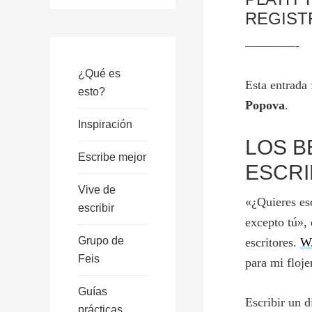
REGIST
————-
¿Qué es
Esta entrada
esto?
Popova
.
Inspiración
LOS B
Escribe mejor
ESCRI
Vive de
«¿Quieres esc
escribir
excepto tú»,
Grupo de
escritores.
W
Feis
para mi floje
Guías
Escribir un 
prácticas