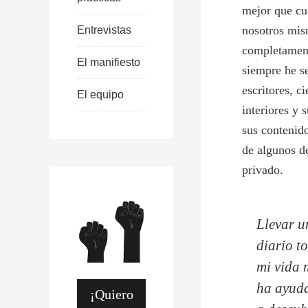
mejor que cu
nosotros mism
Entrevistas
completament
El manifiesto
siempre he se
escritores, c
El equipo
interiores y 
sus contenido
de algunos de
privado.
Llevar u
diario t
mi vida 
ha ayud
¡Quiero