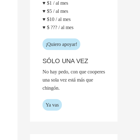
♥ $1 / al mes
♥ $5 / al mes
♥ $10 / al mes
♥ $ ??? / al mes
¡Quiero apoyar!
SÓLO UNA VEZ
No hay pedo, con que cooperes
una sola vez está más que
chingón.
Ya vas