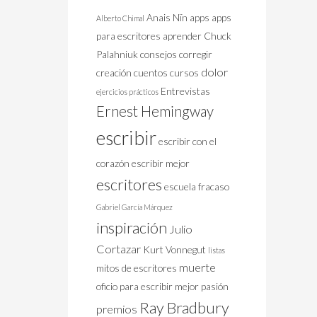
Anais Nïn
apps
apps
Alberto Chimal
para escritores
aprender
Chuck
Palahniuk
consejos
corregir
dolor
creación
cuentos
cursos
Entrevistas
ejercicios prácticos
Ernest Hemingway
escribir
escribir con el
corazón
escribir mejor
escritores
escuela
fracaso
Gabriel García Márquez
inspiración
Julio
Cortazar
Kurt Vonnegut
listas
muerte
mitos de escritores
oficio
para escribir mejor
pasión
Ray Bradbury
premios