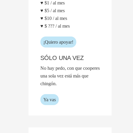
♥ $1 / al mes
♥ $5 / al mes
♥ $10 / al mes
♥ $ ??? / al mes
¡Quiero apoyar!
SÓLO UNA VEZ
No hay pedo, con que cooperes
una sola vez está más que
chingón.
Ya vas