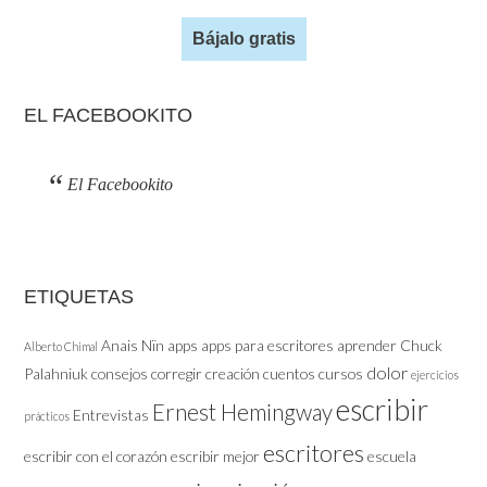
Bájalo gratis
EL FACEBOOKITO
El Facebookito
ETIQUETAS
Anais Nïn
apps
apps para escritores
aprender
Chuck
Alberto Chimal
dolor
Palahniuk
consejos
corregir
creación
cuentos
cursos
ejercicios
escribir
Ernest Hemingway
Entrevistas
prácticos
escritores
escribir con el corazón
escribir mejor
escuela