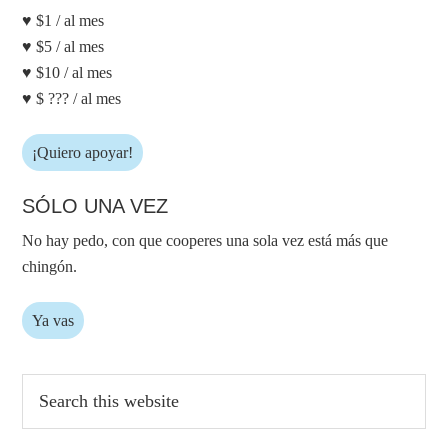
♥ $1 / al mes
♥ $5 / al mes
♥ $10 / al mes
♥ $ ??? / al mes
¡Quiero apoyar!
SÓLO UNA VEZ
No hay pedo, con que cooperes una sola vez está más que
chingón.
Ya vas