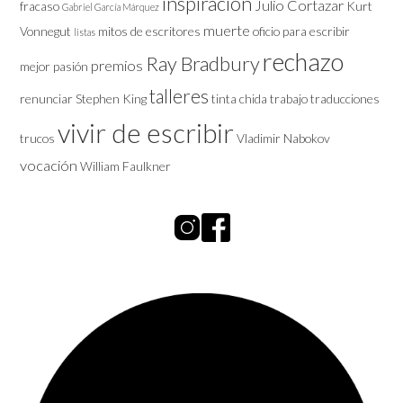
inspiración
Julio Cortazar
fracaso
Kurt
Gabriel García Márquez
muerte
Vonnegut
mitos de escritores
oficio
para escribir
listas
rechazo
Ray Bradbury
premios
mejor
pasión
talleres
renunciar
Stephen King
tinta chida
trabajo
traducciones
vivir de escribir
trucos
Vladimir Nabokov
vocación
William Faulkner