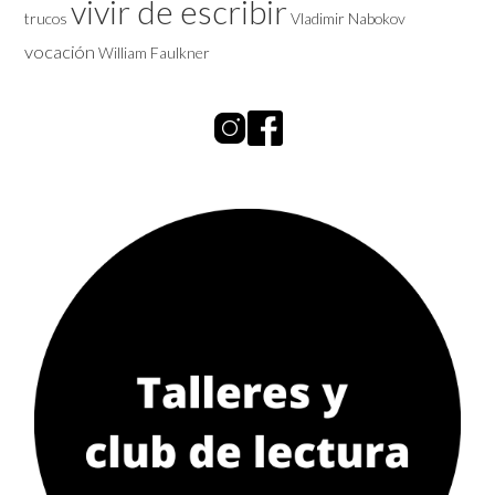
vivir de escribir
trucos
Vladimir Nabokov
vocación
William Faulkner