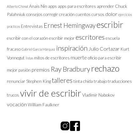
Anais Nïn
apps
apps para escritores
aprender
Chuck
Alberto Chimal
dolor
Palahniuk
consejos
corregir
creación
cuentos
cursos
ejercicios
escribir
Ernest Hemingway
Entrevistas
prácticos
escritores
escribir con el corazón
escribir mejor
escuela
inspiración
Julio Cortazar
fracaso
Kurt
Gabriel García Márquez
muerte
Vonnegut
mitos de escritores
oficio
para escribir
listas
rechazo
Ray Bradbury
premios
mejor
pasión
talleres
renunciar
Stephen King
tinta chida
trabajo
traducciones
vivir de escribir
trucos
Vladimir Nabokov
vocación
William Faulkner