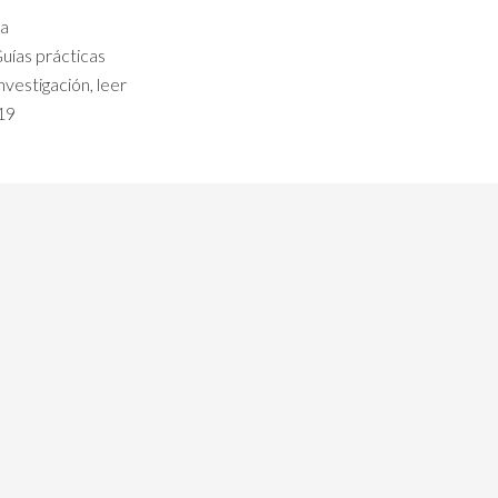
da
uías prácticas
investigación
,
leer
019