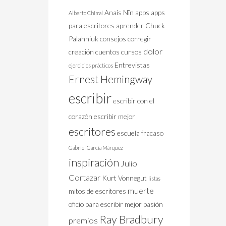
Anais Nïn
apps
apps
Alberto Chimal
para escritores
aprender
Chuck
Palahniuk
consejos
corregir
dolor
creación
cuentos
cursos
Entrevistas
ejercicios prácticos
Ernest Hemingway
escribir
escribir con el
corazón
escribir mejor
escritores
escuela
fracaso
Gabriel García Márquez
inspiración
Julio
Cortazar
Kurt Vonnegut
listas
muerte
mitos de escritores
oficio
para escribir mejor
pasión
Ray Bradbury
premios