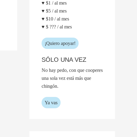
♥ $1 / al mes
♥ $5 / al mes
♥ $10 / al mes
♥ $ ??? / al mes
¡Quiero apoyar!
SÓLO UNA VEZ
No hay pedo, con que cooperes
una sola vez está más que
chingón.
Ya vas