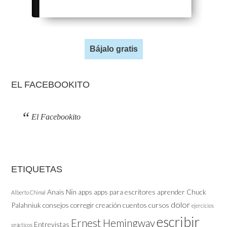
Bájalo gratis
EL FACEBOOKITO
El Facebookito
ETIQUETAS
Anais Nïn
apps
apps para escritores
aprender
Chuck
Alberto Chimal
dolor
Palahniuk
consejos
corregir
creación
cuentos
cursos
ejercicios
escribir
Ernest Hemingway
Entrevistas
prácticos