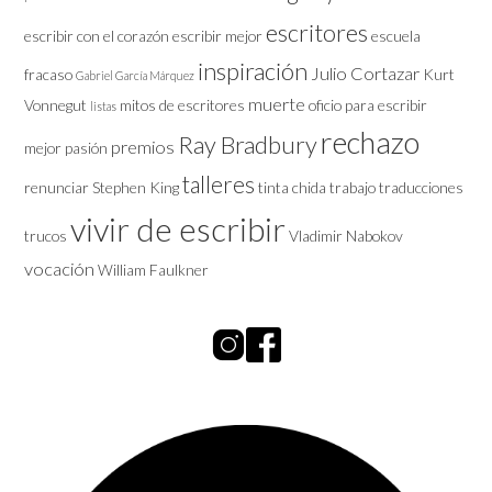
escritores
escribir con el corazón
escribir mejor
escuela
inspiración
Julio Cortazar
fracaso
Kurt
Gabriel García Márquez
muerte
Vonnegut
mitos de escritores
oficio
para escribir
listas
rechazo
Ray Bradbury
premios
mejor
pasión
talleres
renunciar
Stephen King
tinta chida
trabajo
traducciones
vivir de escribir
trucos
Vladimir Nabokov
vocación
William Faulkner