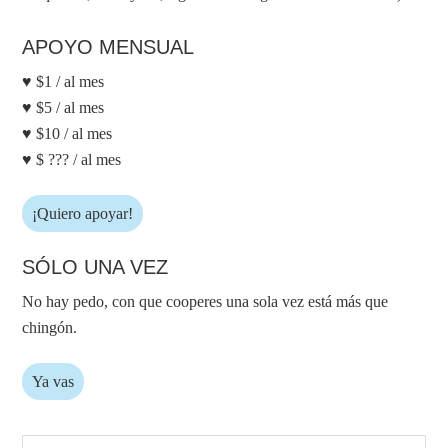
APOYO MENSUAL
♥ $1 / al mes
♥ $5 / al mes
♥ $10 / al mes
♥ $ ??? / al mes
¡Quiero apoyar!
SÓLO UNA VEZ
No hay pedo, con que cooperes una sola vez está más que
chingón.
Ya vas