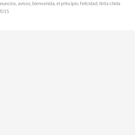
anuncios
,
avisos
,
bienvenida
,
el principio
,
felicidad
,
tinta chida
 2015