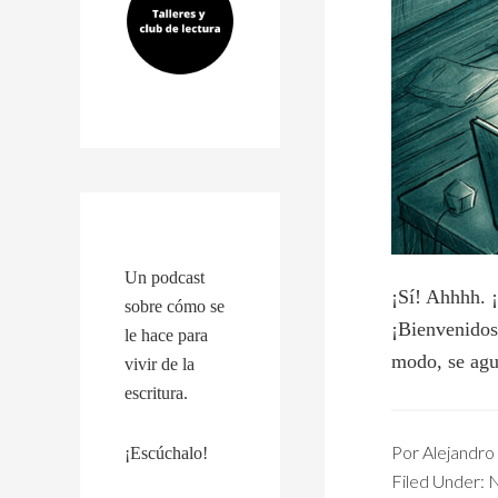
Un podcast
¡Sí! Ahhhh. ¡
sobre cómo se
¡Bienvenidos
le hace para
modo, se agu
vivir de la
escritura.
Por
Alejandro 
¡Escúchalo!
Filed Under:
N