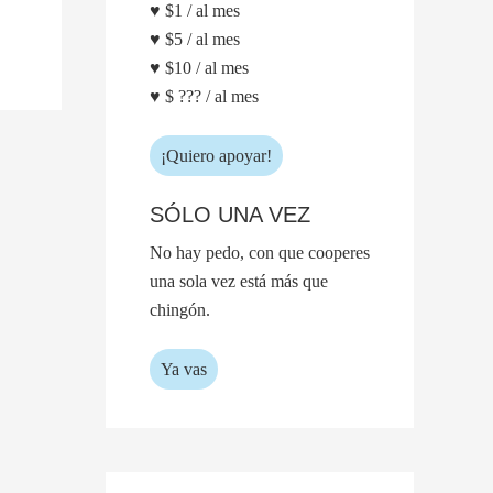
♥ $1 / al mes
♥ $5 / al mes
♥ $10 / al mes
♥ $ ??? / al mes
¡Quiero apoyar!
SÓLO UNA VEZ
No hay pedo, con que cooperes
una sola vez está más que
chingón.
Ya vas