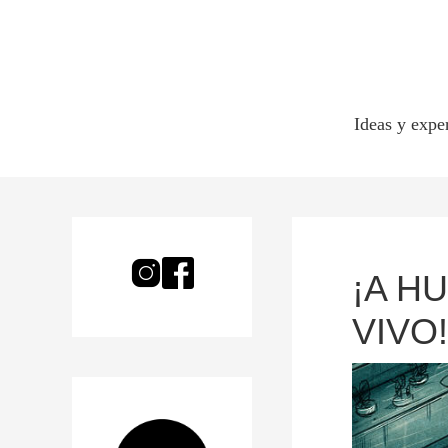
Ideas y expe
¡A H
VIVO!