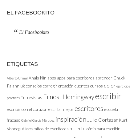
EL FACEBOOKITO
El Facebookito
ETIQUETAS
Anais Nïn
apps
apps para escritores
aprender
Chuck
Alberto Chimal
dolor
Palahniuk
consejos
corregir
creación
cuentos
cursos
ejercicios
escribir
Ernest Hemingway
Entrevistas
prácticos
escritores
escribir con el corazón
escribir mejor
escuela
inspiración
Julio Cortazar
fracaso
Kurt
Gabriel García Márquez
muerte
Vonnegut
mitos de escritores
oficio
para escribir
listas