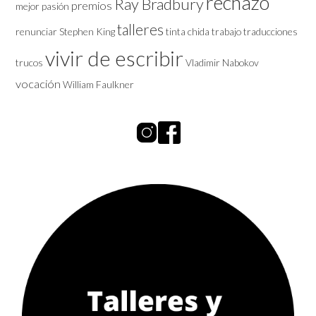
rechazo
Ray Bradbury
premios
mejor
pasión
talleres
renunciar
Stephen King
tinta chida
trabajo
traducciones
vivir de escribir
trucos
Vladimir Nabokov
vocación
William Faulkner