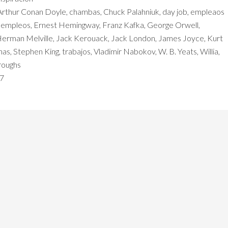
Arthur Conan Doyle
,
chambas
,
Chuck Palahniuk
,
day job
,
empleaos
,
empleos
,
Ernest Hemingway
,
Franz Kafka
,
George Orwell
,
erman Melville
,
Jack Kerouack
,
Jack London
,
James Joyce
,
Kurt
inas
,
Stephen King
,
trabajos
,
Vladimir Nabokov
,
W. B. Yeats
,
Willia
,
roughs
17