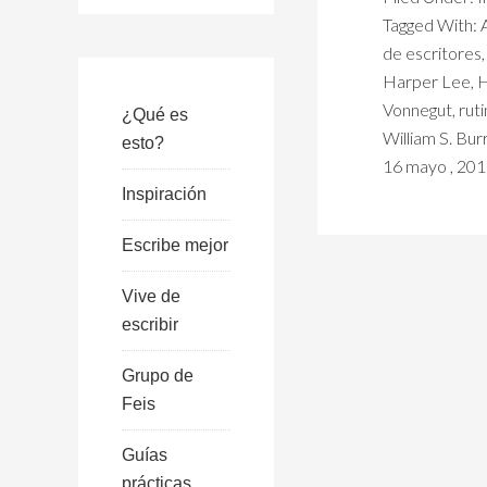
Tagged With:
de escritores
Harper Lee
,
H
Vonnegut
,
rut
¿Qué es
William S. Bur
esto?
16 mayo , 20
Inspiración
Escribe mejor
Vive de
escribir
Grupo de
Feis
Guías
prácticas