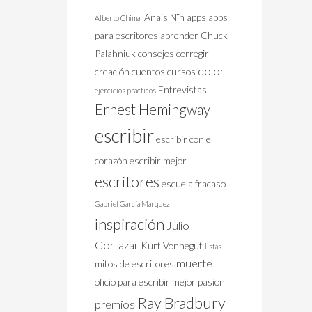
Anais Nïn
apps
apps
Alberto Chimal
para escritores
aprender
Chuck
Palahniuk
consejos
corregir
dolor
creación
cuentos
cursos
Entrevistas
ejercicios prácticos
Ernest Hemingway
escribir
escribir con el
corazón
escribir mejor
escritores
escuela
fracaso
Gabriel García Márquez
inspiración
Julio
Cortazar
Kurt Vonnegut
listas
muerte
mitos de escritores
oficio
para escribir mejor
pasión
Ray Bradbury
premios