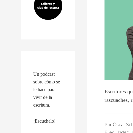
Un podcast
sobre cómo se
le hace para
Escritores qu
vivir de la
rascuaches, r
escritura.
¡Escúchalo!
Por
Óscar Sch
Filed Under:
I