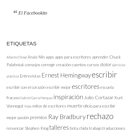
El Facebookito
ETIQUETAS
Anais Nïn
apps
apps para escritores
aprender
Chuck
Alberto Chimal
dolor
Palahniuk
consejos
corregir
creación
cuentos
cursos
ejercicios
escribir
Ernest Hemingway
Entrevistas
prácticos
escritores
escribir con el corazón
escribir mejor
escuela
inspiración
Julio Cortazar
fracaso
Kurt
Gabriel García Márquez
muerte
Vonnegut
mitos de escritores
oficio
para escribir
listas
rechazo
Ray Bradbury
premios
mejor
pasión
talleres
renunciar
Stephen King
tinta chida
trabajo
traducciones