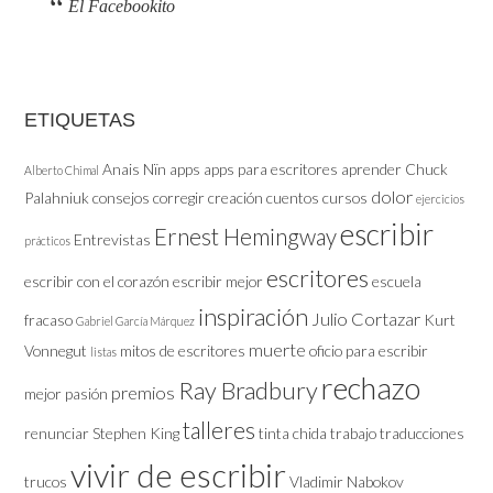
El Facebookito
ETIQUETAS
Anais Nïn
apps
apps para escritores
aprender
Chuck
Alberto Chimal
dolor
Palahniuk
consejos
corregir
creación
cuentos
cursos
ejercicios
escribir
Ernest Hemingway
Entrevistas
prácticos
escritores
escribir con el corazón
escribir mejor
escuela
inspiración
Julio Cortazar
fracaso
Kurt
Gabriel García Márquez
muerte
Vonnegut
mitos de escritores
oficio
para escribir
listas
rechazo
Ray Bradbury
premios
mejor
pasión
talleres
renunciar
Stephen King
tinta chida
trabajo
traducciones
vivir de escribir
trucos
Vladimir Nabokov