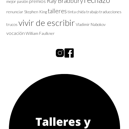
Ray Bradbury
premios
mejor
pasión
talleres
renunciar
Stephen King
tinta chida
trabajo
traducciones
vivir de escribir
trucos
Vladimir Nabokov
vocación
William Faulkner