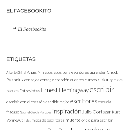
EL FACEBOOKITO
El Facebookito
ETIQUETAS
Anais Nïn
apps
apps para escritores
aprender
Chuck
Alberto Chimal
dolor
Palahniuk
consejos
corregir
creación
cuentos
cursos
ejercicios
escribir
Ernest Hemingway
Entrevistas
prácticos
escritores
escribir con el corazón
escribir mejor
escuela
inspiración
Julio Cortazar
fracaso
Kurt
Gabriel García Márquez
muerte
Vonnegut
mitos de escritores
oficio
para escribir
listas
rechazo