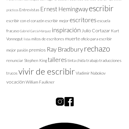
escribir
Ernest Hemingway
Entrevistas
prácticos
escritores
escribir con el corazón
escribir mejor
escuela
inspiración
Julio Cortazar
fracaso
Kurt
Gabriel García Márquez
muerte
Vonnegut
mitos de escritores
oficio
para escribir
listas
rechazo
Ray Bradbury
premios
mejor
pasión
talleres
renunciar
Stephen King
tinta chida
trabajo
traducciones
vivir de escribir
trucos
Vladimir Nabokov
vocación
William Faulkner