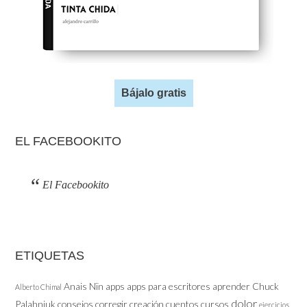
Bájalo gratis
EL FACEBOOKITO
El Facebookito
ETIQUETAS
Anais Nïn
apps
apps para escritores
aprender
Chuck
Alberto Chimal
dolor
Palahniuk
consejos
corregir
creación
cuentos
cursos
ejercicios